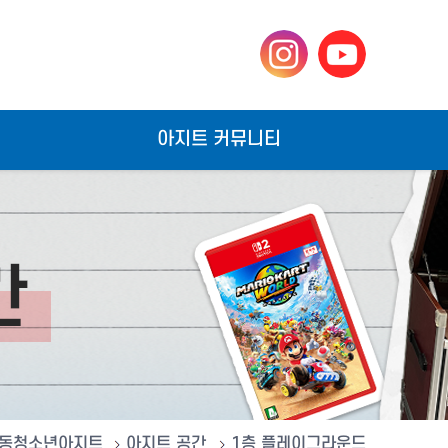
아지트 커뮤니티
동청소년아지트
아지트 공간
1층 플레이그라운드