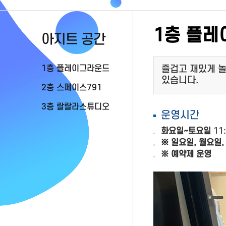
1층 플
아지트 공간
1층 플레이그라운드
즐겁고 재밌게 놀
있습니다.
2층 스페이스791
3층 랄랄라스튜디오
운영시간
화요일~토요일
11:
※ 일요일, 월요일
※ 예약제 운영