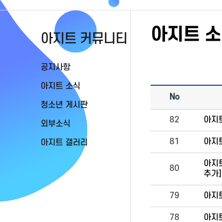
아지트 
아지트 커뮤니티
공지사항
아지트 소식
No
청소년 게시판
82
아지트
외부소식
81
아지
아지트 갤러리
아지트
80
추가
79
아지
78
아지