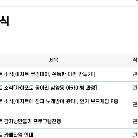
소식
제목
작
 소식[아지트 쿠킹데이, 쫀득한 머핀 만들기!]
관
트 소식[자하포토 동아리 삼양동 아카이빙 과정]
관
 소식[아지트에 진짜 노래방이 왔다!, 인기 보드게임 8종
관
]
트 감자빵만들기 프로그램진행
관
트 카페타임 안내
관