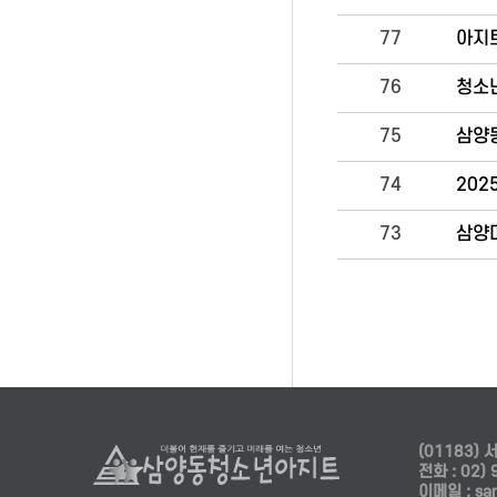
77
아지
76
청소
75
삼양
74
202
73
삼양
(01183)
전화 : 02) 
이메일 : sa