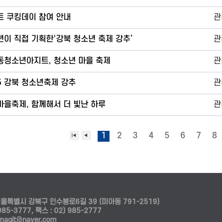
트 쿠킹데이 참여 안내
관
년이 직접 기획한‘강북 청소년 축제 강추’
관
동청소년아지트, 청소년 마을 축제
관
5 강북 청소년축제 강추
관
마을축제, 함께해서 더 빛난 하루
관
1
2
3
4
5
6
7
8
 서울특별시 강북구 인수봉로6길 39 (미아동 791-2519)
985-3777, 팩스 : 02) 985-2777
magit@naver.com