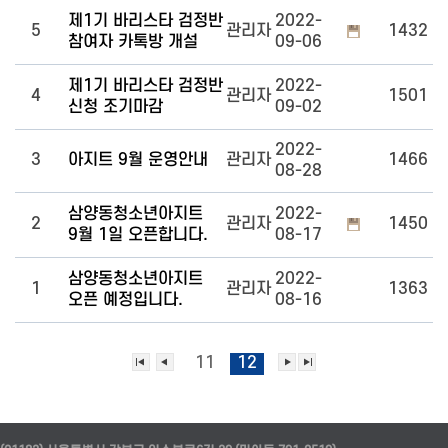
제1기 바리스타 검정반
2022-
5
관리자
1432
참여자 카톡방 개설
09-06
제1기 바리스타 검정반
2022-
4
관리자
1501
신청 조기마감
09-02
2022-
3
아지트 9월 운영안내
관리자
1466
08-28
삼양동청소년아지트
2022-
2
관리자
1450
9월 1일 오픈합니다.
08-17
삼양동청소년아지트
2022-
1
관리자
1363
오픈 예정입니다.
08-16
11
12