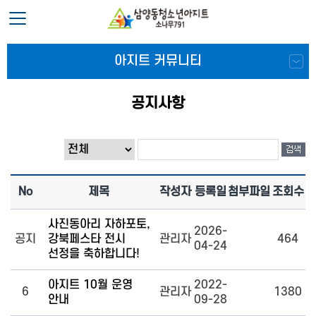
아지트 커뮤니티
공지사항
No
제목
작성자
등록일
첨부파일
조회수
사진동아리 자하포토,
2026-
공지
강북페스타 전시
관리자
464
04-24
선정을 축하합니다!
아지트 10월 운영
2022-
6
관리자
1380
안내
09-28